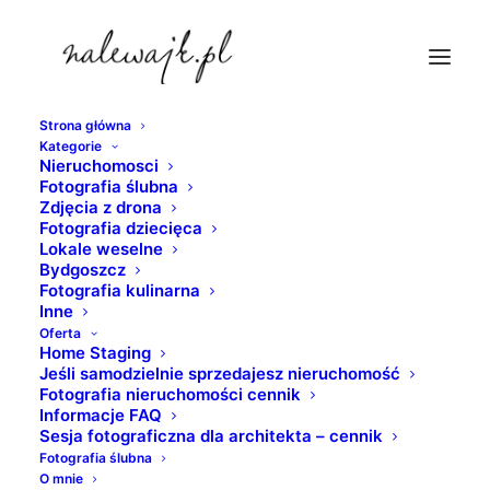
Strona główna
Kategorie
dom-osielsko-bydgoszcz
Nieruchomosci
Fotografia ślubna
Strona Główna
fotografia nieruchomości
Zdjęcia z drona
Bydgoszcz fotograf wnętrz
dom-osielsko-bydgoszcz
Fotografia dziecięca
Lokale weselne
Bydgoszcz
Fotografia kulinarna
Inne
Oferta
Home Staging
Jeśli samodzielnie sprzedajesz nieruchomość
Fotografia nieruchomości cennik
Informacje FAQ
Sesja fotograficzna dla architekta – cennik
Fotografia ślubna
O mnie