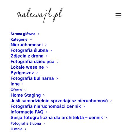
Strona główna
Kategorie
fotografie-bydgoszczy
Nieruchomosci
Fotografia ślubna
Strona Główna
Zdjęcia z drona
Zdjęcia z drona
Myślęcinek | Największy park miejski w Polsce | Zdjęcia
Fotografia dziecięca
Lokale weselne
Bydgoszczy z drona
Bydgoszcz
fotografie-bydgoszczy
Fotografia kulinarna
Inne
Oferta
Home Staging
Jeśli samodzielnie sprzedajesz nieruchomość
Fotografia nieruchomości cennik
Informacje FAQ
Sesja fotograficzna dla architekta – cennik
Fotografia ślubna
O mnie