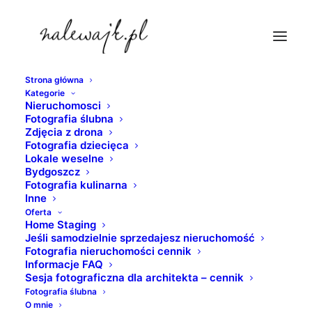
Strona główna
Kategorie
bydgoszcz-zdjecia
Nieruchomosci
Fotografia ślubna
Strona Główna
Bydgoszcz
Zdjęcia z drona
Bydgoszcz | Architektura | Zdjęcia | Fotografie | Atrakcje
Fotografia dziecięca
Lokale weselne
turystyczne grodu nad Brdą
Bydgoszcz
bydgoszcz-zdjecia
Fotografia kulinarna
Inne
Oferta
Home Staging
Jeśli samodzielnie sprzedajesz nieruchomość
Fotografia nieruchomości cennik
Informacje FAQ
Sesja fotograficzna dla architekta – cennik
Fotografia ślubna
O mnie