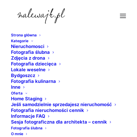
Strona główna
Kategorie
bydgoszcz-przedwojenne-zdjecia
Nieruchomosci
Fotografia ślubna
Strona Główna
Bydgoszcz
Zdjęcia z drona
Bydgoszcz | Wenecja północy | Fotografie Bydgoszczy w
Fotografia dziecięca
Lokale weselne
odcieniach czerni i bieli
Bydgoszcz
bydgoszcz-przedwojenne-zdjecia
Fotografia kulinarna
Inne
Oferta
Home Staging
Jeśli samodzielnie sprzedajesz nieruchomość
Fotografia nieruchomości cennik
Informacje FAQ
Sesja fotograficzna dla architekta – cennik
Fotografia ślubna
O mnie