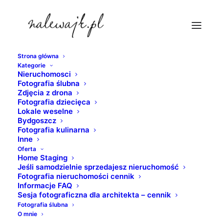
Strona główna
Kategorie
dworzec-pkp-bydgoszcz
Nieruchomosci
Fotografia ślubna
Strona Główna
Bydgoszcz
Zdjęcia z drona
Bydgoszcz | Wenecja północy | Fotografie Bydgoszczy w
Fotografia dziecięca
Lokale weselne
odcieniach czerni i bieli
Bydgoszcz
dworzec-pkp-bydgoszcz
Fotografia kulinarna
Inne
Oferta
Home Staging
Jeśli samodzielnie sprzedajesz nieruchomość
Fotografia nieruchomości cennik
Informacje FAQ
Sesja fotograficzna dla architekta – cennik
Fotografia ślubna
O mnie