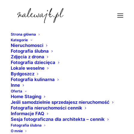
Strona główna
Kategorie
zdjecia-bydgoszczy-noca
Nieruchomosci
Fotografia ślubna
Strona Główna
Bydgoszcz
Zdjęcia z drona
Bydgoszcz | Wenecja północy | Fotografie Bydgoszczy w
Fotografia dziecięca
Lokale weselne
odcieniach czerni i bieli
Bydgoszcz
zdjecia-bydgoszczy-noca
Fotografia kulinarna
Inne
Oferta
Home Staging
Jeśli samodzielnie sprzedajesz nieruchomość
Fotografia nieruchomości cennik
Informacje FAQ
Sesja fotograficzna dla architekta – cennik
Fotografia ślubna
O mnie