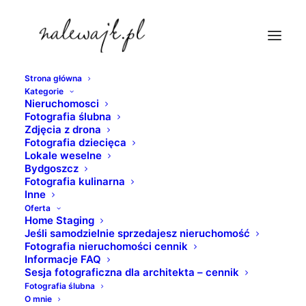
Strona główna
Kategorie
sesje-fotograficzne-hoteli
Nieruchomosci
Fotografia ślubna
Strona Główna
fotografia nieruchomości
Zdjęcia z drona
Cukrownia Żnin | Wyjątkowa przestrzeń o charakterze
Fotografia dziecięca
Lokale weselne
wypoczynkowo konferencyjno hotelowym.
Bydgoszcz
sesje-fotograficzne-hoteli
Fotografia kulinarna
Inne
Oferta
Home Staging
Jeśli samodzielnie sprzedajesz nieruchomość
Fotografia nieruchomości cennik
Informacje FAQ
Sesja fotograficzna dla architekta – cennik
Fotografia ślubna
O mnie