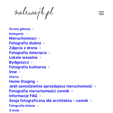
Strona główna
Kategorie
album-dzieciecy
Nieruchomosci
Fotografia ślubna
Strona Główna
Fotografia dziecięca
Zdjęcia z drona
Fotoalbum dziecięcy | Etui na płytę DVD | Pendrive z
Fotografia dziecięca
Lokale weselne
grawerem
Bydgoszcz
album-dzieciecy
Fotografia kulinarna
Inne
Oferta
Home Staging
Jeśli samodzielnie sprzedajesz nieruchomość
Fotografia nieruchomości cennik
Informacje FAQ
Sesja fotograficzna dla architekta – cennik
Fotografia ślubna
O mnie