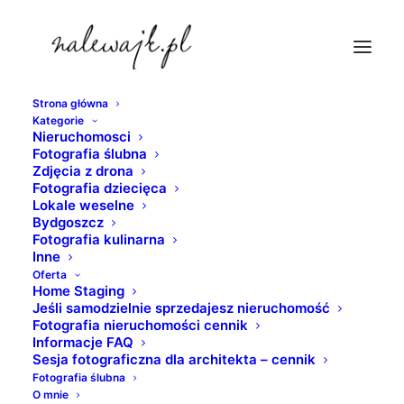
Strona główna
Kategorie
fotoalbum-rodzinny
Nieruchomosci
Fotografia ślubna
Strona Główna
Fotografia dziecięca
Zdjęcia z drona
Fotoalbumy ślubne, dziecięce, rodzinne, biznesowe, na
Fotografia dziecięca
Lokale weselne
chrzest, komunię, na inną okazję
Bydgoszcz
fotoalbum-rodzinny
Fotografia kulinarna
Inne
Oferta
Home Staging
Jeśli samodzielnie sprzedajesz nieruchomość
Fotografia nieruchomości cennik
Informacje FAQ
Sesja fotograficzna dla architekta – cennik
Fotografia ślubna
O mnie