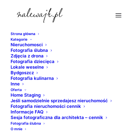
Strona główna
Kategorie
fotograf-bydgoszcz-pierwsza-komunia
Nieruchomosci
Fotografia ślubna
Strona Główna
fotograf bydgoszcz
Zdjęcia z drona
fotograf-bydgoszcz-pierwsza-komunia
Fotografia dziecięca
Lokale weselne
Bydgoszcz
Fotografia kulinarna
Inne
Oferta
Home Staging
Jeśli samodzielnie sprzedajesz nieruchomość
Fotografia nieruchomości cennik
Informacje FAQ
Sesja fotograficzna dla architekta – cennik
Fotografia ślubna
O mnie