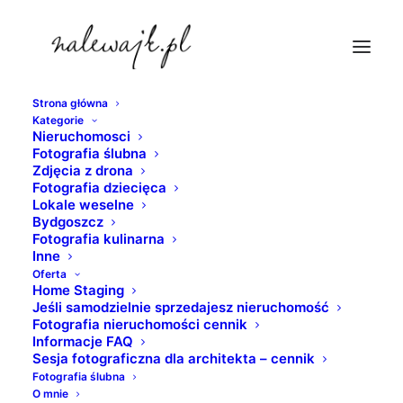
Strona główna
Kategorie
fotograf-zywnosci-grudziadz
Nieruchomosci
Fotografia ślubna
Strona Główna
Fotografia kulinarna
Zdjęcia z drona
Fotografia kulinarna | Fotograf kulinarny | Zdjęcia jedzenia
Fotografia dziecięca
Lokale weselne
| Kuchnia molekularna
Bydgoszcz
fotograf-zywnosci-grudziadz
Fotografia kulinarna
Inne
Oferta
Home Staging
Jeśli samodzielnie sprzedajesz nieruchomość
Fotografia nieruchomości cennik
Informacje FAQ
Sesja fotograficzna dla architekta – cennik
Fotografia ślubna
O mnie