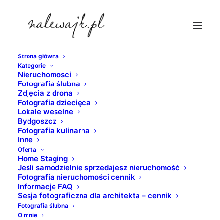
Strona główna
Kategorie
fotograf-nieruchomosci-torun
Nieruchomosci
Fotografia ślubna
Strona Główna
Fotograf nieruchomości Toruń
Zdjęcia z drona
fotograf-nieruchomosci-torun
Fotografia dziecięca
Lokale weselne
Bydgoszcz
Fotografia kulinarna
Inne
Oferta
Home Staging
Jeśli samodzielnie sprzedajesz nieruchomość
Fotografia nieruchomości cennik
Informacje FAQ
Sesja fotograficzna dla architekta – cennik
Fotografia ślubna
O mnie