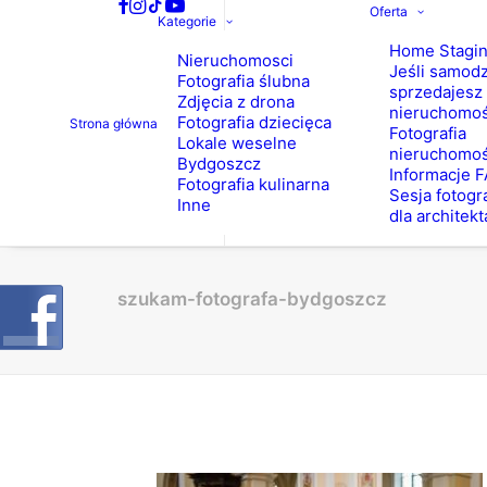
Oferta
Kategorie
Home Stagi
Nieruchomosci
Jeśli samodz
Fotografia ślubna
sprzedajesz
Zdjęcia z drona
nieruchomo
Fotografia dziecięca
Strona główna
Fotografia
Lokale weselne
nieruchomoś
Bydgoszcz
Informacje 
Fotografia kulinarna
Sesja fotogr
Inne
dla architekt
szukam-fotografa-bydgoszcz