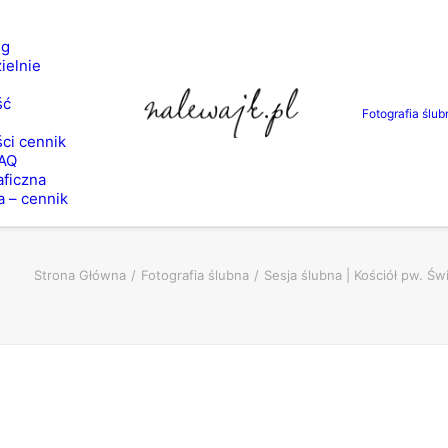
ng
ielnie
ść
Fotografia ślub
ci cennik
FAQ
aficzna
a – cennik
Strona Główna
Fotografia ślubna
Sesja ślubna | Kościół pw. Ś