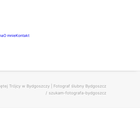
na
O mnie
Kontakt
więtej Trójcy w Bydgoszczy | Fotograf ślubny Bydgoszcz
szukam-fotografa-bydgoszcz