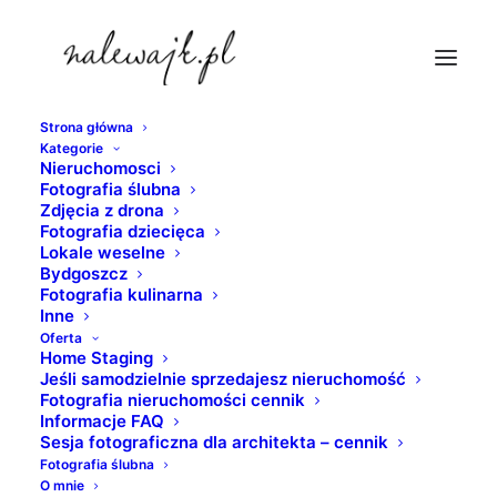
Strona główna
Kategorie
sesje-z-drona-w-bydgoszcz
Nieruchomosci
Fotografia ślubna
Strona Główna
nieruchomosci
Zdjęcia z drona
Zdjęcia wnętrz i nieruchomości | Sesje fotograficzne
Fotografia dziecięca
Lokale weselne
obiektów użyteczności publicznej
Bydgoszcz
sesje-z-drona-w-bydgoszcz
Fotografia kulinarna
Inne
Oferta
Home Staging
Jeśli samodzielnie sprzedajesz nieruchomość
Fotografia nieruchomości cennik
Informacje FAQ
Sesja fotograficzna dla architekta – cennik
Fotografia ślubna
O mnie