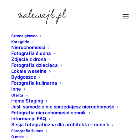
Strona główna
Kategorie
event-bydgoszcz
Nieruchomosci
Fotografia ślubna
Strona Główna
Inne
Fotografia eventowa
Zdjęcia z drona
event-bydgoszcz
Fotografia dziecięca
Lokale weselne
Bydgoszcz
Fotografia kulinarna
Inne
Oferta
Home Staging
Jeśli samodzielnie sprzedajesz nieruchomość
Fotografia nieruchomości cennik
Informacje FAQ
Sesja fotograficzna dla architekta – cennik
Fotografia ślubna
O mnie