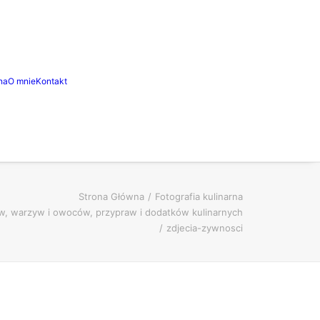
na
O mnie
Kontakt
Strona Główna
Fotografia kulinarna
ków, warzyw i owoców, przypraw i dodatków kulinarnych
zdjecia-zywnosci