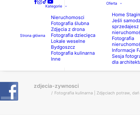
Oferta
Kategorie
Home Stagi
Nieruchomosci
Jeśli samodz
Fotografia ślubna
sprzedajesz
Zdjęcia z drona
nieruchomo
Fotografia dziecięca
Strona główna
Fotografia
Lokale weselne
nieruchomoś
Bydgoszcz
Informacje 
Fotografia kulinarna
Sesja fotogr
Inne
dla architekt
zdjecia-zywnosci
Fotografia kulinarna | Zdjęciach potraw, d