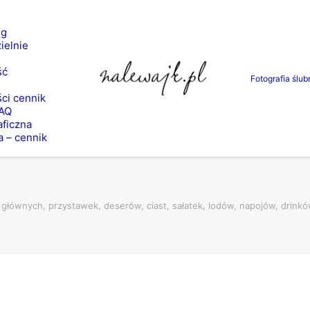
ng
ielnie
ść
Fotografia ślub
ci cennik
FAQ
aficzna
a – cennik
ań głównych, przystawek, deserów, ciast, sałatek, lodów, napojów, drin