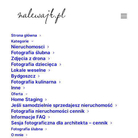
Strona główna
Kategorie
sesje-nieruchomosci-gdynia
Nieruchomosci
Fotografia ślubna
Strona Główna
nieruchomosci
Zdjęcia z drona
Fotografia nieruchomości | Zdjęcia wnętrz | Sesje
Fotografia dziecięca
Lokale weselne
fotograficzne mieszkań i domów | Fotograf
Bydgoszcz
sesje-nieruchomosci-gdynia
Fotografia kulinarna
Inne
Oferta
Home Staging
Jeśli samodzielnie sprzedajesz nieruchomość
Fotografia nieruchomości cennik
Informacje FAQ
Sesja fotograficzna dla architekta – cennik
Fotografia ślubna
O mnie