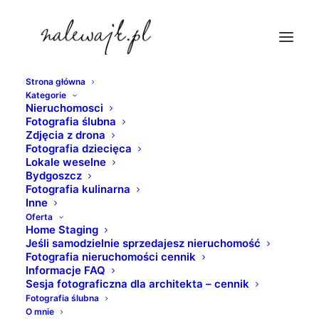
Strona główna
Kategorie
fotografie-dla-biznesu
Nieruchomosci
Fotografia ślubna
Strona Główna
nieruchomosci
Zdjęcia z drona
Zaplecze techniczne do obsługi pojazdów szynowych
Fotografia dziecięca
Lokale weselne
oraz hala postojowa
Bydgoszcz
fotografie-dla-biznesu
Fotografia kulinarna
Inne
Oferta
Home Staging
Jeśli samodzielnie sprzedajesz nieruchomość
Fotografia nieruchomości cennik
Informacje FAQ
Sesja fotograficzna dla architekta – cennik
Fotografia ślubna
O mnie