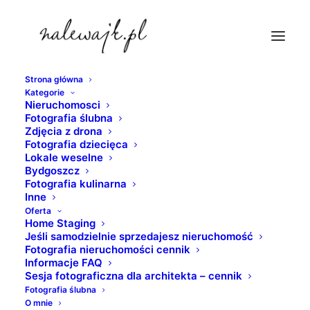
Strona główna
Kategorie
fotografie-nieruchomosci
Nieruchomosci
Fotografia ślubna
Strona Główna
nieruchomosci
Zdjęcia z drona
Zaplecze techniczne do obsługi pojazdów szynowych
Fotografia dziecięca
Lokale weselne
oraz hala postojowa
Bydgoszcz
fotografie-nieruchomosci
Fotografia kulinarna
Inne
Oferta
Home Staging
Jeśli samodzielnie sprzedajesz nieruchomość
Fotografia nieruchomości cennik
Informacje FAQ
Sesja fotograficzna dla architekta – cennik
Fotografia ślubna
O mnie