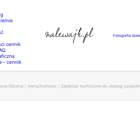
ng
ielnie
ść
Fotografia ślub
ci cennik
FAQ
aficzna
a – cennik
rona Główna
nieruchomosci
Zaplecze techniczne do obsługi pojazd