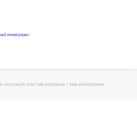
na
O mnie
Kontakt
ów szynowych oraz hala postojowa
hala-przemyslowa