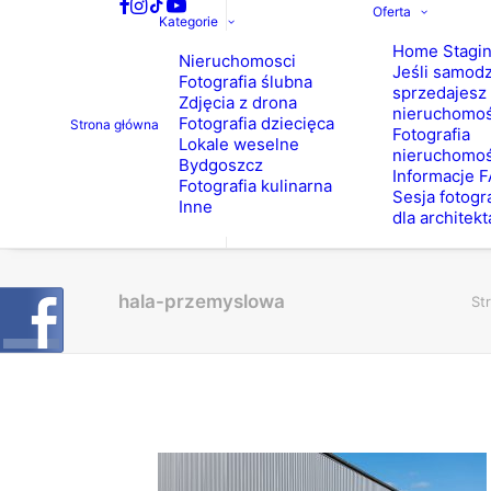
Oferta
Kategorie
Home Stagi
Nieruchomosci
Jeśli samodz
Fotografia ślubna
sprzedajesz
Zdjęcia z drona
nieruchomo
Fotografia dziecięca
Strona główna
Fotografia
Lokale weselne
nieruchomoś
Bydgoszcz
Informacje 
Fotografia kulinarna
Sesja fotogr
Inne
dla architekt
hala-przemyslowa
St