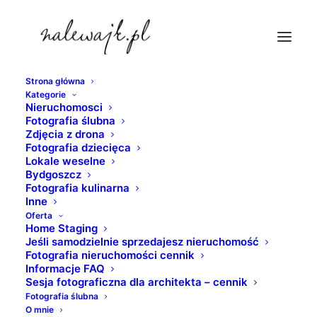
Strona główna
Kategorie
dekorator-wnetrz-bydgoszcz
Nieruchomosci
Fotografia ślubna
Strona Główna
nieruchomosci
Zdjęcia z drona
Sesje fotograficzne dla architektów, projektantów i
Fotografia dziecięca
Lokale weselne
stylistów wnętrz
Bydgoszcz
dekorator-wnetrz-bydgoszcz
Fotografia kulinarna
Inne
Oferta
Home Staging
Jeśli samodzielnie sprzedajesz nieruchomość
Fotografia nieruchomości cennik
Informacje FAQ
Sesja fotograficzna dla architekta – cennik
Fotografia ślubna
O mnie