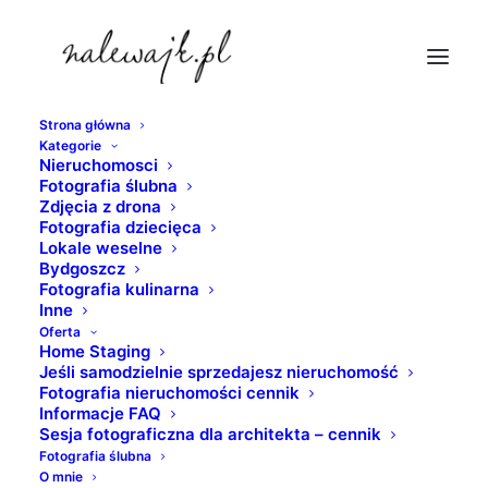
Strona główna
Kategorie
fotograf-nieruchomosci-torun
Nieruchomosci
Fotografia ślubna
Strona Główna
nieruchomosci
Zdjęcia z drona
Home staging | mieszkania domy biura hotele restauracje
Fotografia dziecięca
Lokale weselne
gabinety pracownie sklepy i inne wnętrza
Bydgoszcz
fotograf-nieruchomosci-torun
Fotografia kulinarna
Inne
Oferta
Home Staging
Jeśli samodzielnie sprzedajesz nieruchomość
Fotografia nieruchomości cennik
Informacje FAQ
Sesja fotograficzna dla architekta – cennik
Fotografia ślubna
O mnie