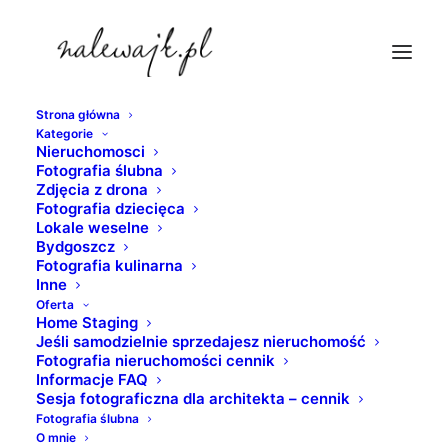
Strona główna
Kategorie
fotografie-wnetrz-torun
Nieruchomosci
Fotografia ślubna
Strona Główna
nieruchomosci
Zdjęcia z drona
Home staging | mieszkania domy biura hotele restauracje
Fotografia dziecięca
Lokale weselne
gabinety pracownie sklepy i inne wnętrza
Bydgoszcz
fotografie-wnetrz-torun
Fotografia kulinarna
Inne
Oferta
Home Staging
Jeśli samodzielnie sprzedajesz nieruchomość
Fotografia nieruchomości cennik
Informacje FAQ
Sesja fotograficzna dla architekta – cennik
Fotografia ślubna
O mnie