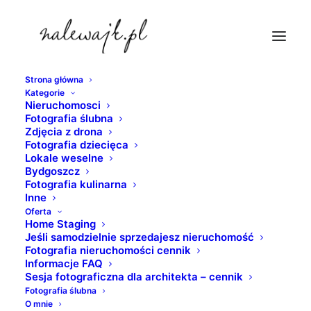
Strona główna
Kategorie
bydgoszcz
Nieruchomosci
Fotografia ślubna
Strona Główna
nieruchomosci
Zdjęcia z drona
Kostka brukowa | Chodnikowe płyty betonowe | Sesja
Fotografia dziecięca
Lokale weselne
fotograficzna inwestycji
Bydgoszcz
bydgoszcz
Fotografia kulinarna
Inne
Oferta
Home Staging
Jeśli samodzielnie sprzedajesz nieruchomość
Fotografia nieruchomości cennik
Informacje FAQ
Sesja fotograficzna dla architekta – cennik
Fotografia ślubna
O mnie