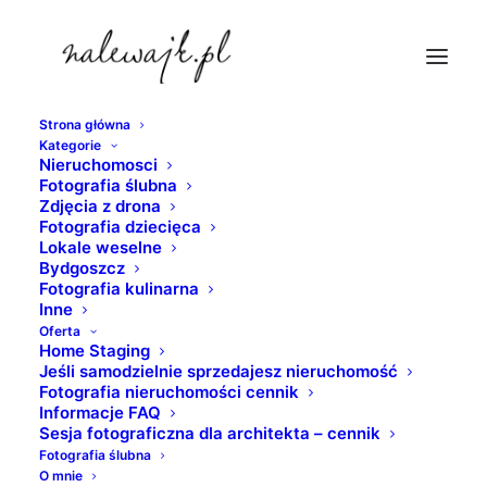
Strona główna
Kategorie
maly-apartament
Nieruchomosci
Fotografia ślubna
Strona Główna
nieruchomosci
Zdjęcia z drona
Mały apartament | zdjęcia wnętrz | fotografia mieszkań i
Fotografia dziecięca
Lokale weselne
domów do sprzedaży i na wynajem
Bydgoszcz
maly-apartament
Fotografia kulinarna
Inne
Oferta
Home Staging
Jeśli samodzielnie sprzedajesz nieruchomość
Fotografia nieruchomości cennik
Informacje FAQ
Sesja fotograficzna dla architekta – cennik
Fotografia ślubna
O mnie