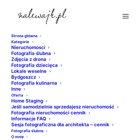
Strona główna
Kategorie
fotograf-nalewajk
Nieruchomosci
Fotografia ślubna
Strona Główna
fotografia nieruchomości
Zdjęcia z drona
Mieszkanie na wynajem | Sesje fotograficzne mieszkań,
Fotografia dziecięca
Lokale weselne
apartamentów i domów
Bydgoszcz
fotograf-nalewajk
Fotografia kulinarna
Inne
Oferta
Home Staging
Jeśli samodzielnie sprzedajesz nieruchomość
Fotografia nieruchomości cennik
Informacje FAQ
Sesja fotograficzna dla architekta – cennik
Fotografia ślubna
O mnie