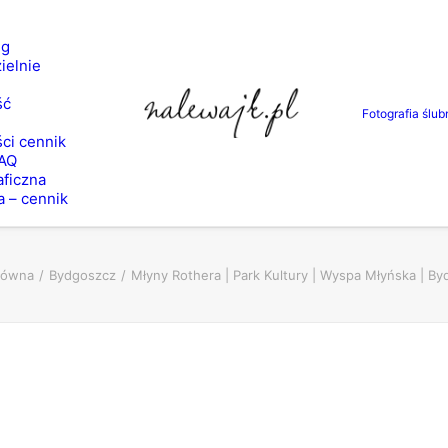
ng
ielnie
ść
Fotografia ślub
ci cennik
FAQ
aficzna
a – cennik
łówna
Bydgoszcz
Młyny Rothera | Park Kultury | Wyspa Młyńska | By