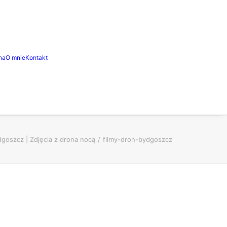
na
O mnie
Kontakt
dgoszcz | Zdjęcia z drona nocą
filmy-dron-bydgoszcz