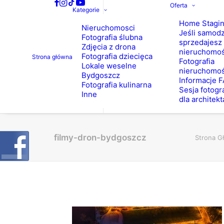
Oferta
Kategorie
Home Stagi
Nieruchomosci
Jeśli samodz
Fotografia ślubna
sprzedajesz
Zdjęcia z drona
nieruchomo
Fotografia dziecięca
Strona główna
Fotografia
Lokale weselne
nieruchomoś
Bydgoszcz
Informacje 
Fotografia kulinarna
Sesja fotogr
Inne
dla architekt
filmy-dron-bydgoszcz
Strona G