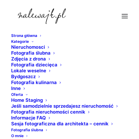
Strona główna
Kategorie
budimex
Nieruchomosci
Fotografia ślubna
Strona Główna
Bydgoszcz
Zdjęcia z drona
Młyny Rothera na Wyspie Młyńskiej | Zdjęcia
Fotografia dziecięca
Lokale weselne
industrialnych wnętrz | Fotografia nieruchomości
Bydgoszcz
budimex
Fotografia kulinarna
Inne
Oferta
Home Staging
Jeśli samodzielnie sprzedajesz nieruchomość
Fotografia nieruchomości cennik
Informacje FAQ
Sesja fotograficzna dla architekta – cennik
Fotografia ślubna
O mnie