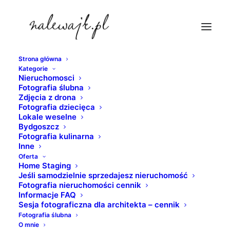
Strona główna
Kategorie
bydgoszcz-fotografia-wnetrz
Nieruchomosci
Fotografia ślubna
Strona Główna
Bydgoszcz
Zdjęcia z drona
Młyny Rothera na Wyspie Młyńskiej | Zdjęcia
Fotografia dziecięca
Lokale weselne
industrialnych wnętrz | Fotografia nieruchomości
Bydgoszcz
bydgoszcz-fotografia-wnetrz
Fotografia kulinarna
Inne
Oferta
Home Staging
Jeśli samodzielnie sprzedajesz nieruchomość
Fotografia nieruchomości cennik
Informacje FAQ
Sesja fotograficzna dla architekta – cennik
Fotografia ślubna
O mnie