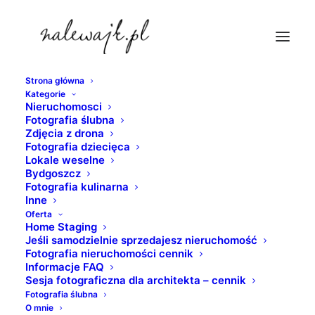
Strona główna
Kategorie
fotograf-bydgoszcz
Nieruchomosci
Fotografia ślubna
Strona Główna
Zdjęcia z drona
Zdjęcia z drona
Młyny Rothera | Wyspa Młyńska | Bydgoszcz | Zdjęcia
Fotografia dziecięca
Lokale weselne
nieruchomości z drona
Bydgoszcz
fotograf-bydgoszcz
Fotografia kulinarna
Inne
Oferta
Home Staging
Jeśli samodzielnie sprzedajesz nieruchomość
Fotografia nieruchomości cennik
Informacje FAQ
Sesja fotograficzna dla architekta – cennik
Fotografia ślubna
O mnie