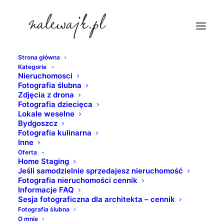
Strona główna
Kategorie
zdjecia-nieruchomosci
Nieruchomosci
Fotografia ślubna
Strona Główna
lokale weselne
Zdjęcia z drona
Pałac Suchary | Zdjęcia budynków z wyjątkowym
Fotografia dziecięca
Lokale weselne
klimatem i unikalnym wyglądem | Fotografie budynków nocą
Bydgoszcz
zdjecia-nieruchomosci
Fotografia kulinarna
Inne
Oferta
Home Staging
Jeśli samodzielnie sprzedajesz nieruchomość
Fotografia nieruchomości cennik
Informacje FAQ
Sesja fotograficzna dla architekta – cennik
Fotografia ślubna
O mnie