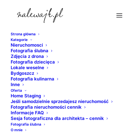
Strona główna
Kategorie
fotograf-slubny-bydgoszcz
Nieruchomosci
Fotografia ślubna
Strona Główna
lokale weselne
Zdjęcia z drona
Przyjęcia okolicznościowe | Wesela | Imprezy rodzinne |
Fotografia dziecięca
Lokale weselne
Jubileusze | w Bydgoszczy i okolicy
Bydgoszcz
fotograf-slubny-bydgoszcz
Fotografia kulinarna
Inne
Oferta
Home Staging
Jeśli samodzielnie sprzedajesz nieruchomość
Fotografia nieruchomości cennik
Informacje FAQ
Sesja fotograficzna dla architekta – cennik
Fotografia ślubna
O mnie