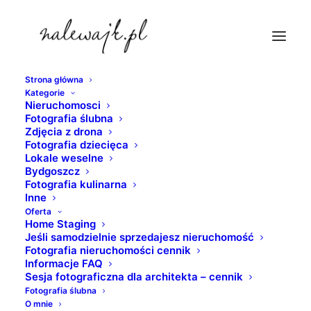
Strona główna
Kategorie
zdjecia-wnetrz-torun
Nieruchomosci
Fotografia ślubna
Strona Główna
nieruchomosci
Zdjęcia z drona
Mieszkanie do wynajęcia | River Tower Bydgoszcz | Sesja
Fotografia dziecięca
Lokale weselne
fotograficzna mieszkania
Bydgoszcz
zdjecia-wnetrz-torun
Fotografia kulinarna
Inne
Oferta
Home Staging
Jeśli samodzielnie sprzedajesz nieruchomość
Fotografia nieruchomości cennik
Informacje FAQ
Sesja fotograficzna dla architekta – cennik
Fotografia ślubna
O mnie