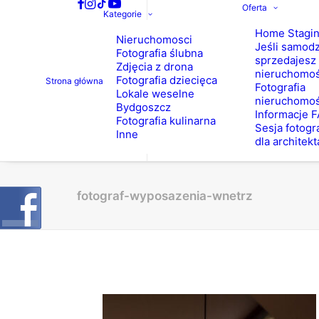
Oferta
Kategorie
Home Stagi
Nieruchomosci
Jeśli samodz
Fotografia ślubna
sprzedajesz
Zdjęcia z drona
nieruchomo
Fotografia dziecięca
Strona główna
Fotografia
Lokale weselne
nieruchomoś
Bydgoszcz
Informacje 
Fotografia kulinarna
Sesja fotogr
Inne
dla architekt
fotograf-wyposazenia-wnetrz