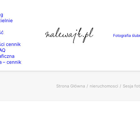
ng
ielnie
ść
Fotografia ślub
ci cennik
FAQ
aficzna
a – cennik
Strona Główna
nieruchomosci
Sesja fo