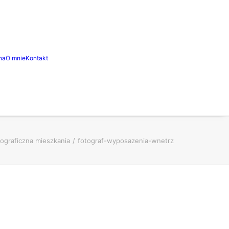
na
O mnie
Kontakt
tograficzna mieszkania
fotograf-wyposazenia-wnetrz