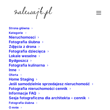
Strona główna
Kategorie
fotografie-z-drona-bydgoszcz
Nieruchomosci
Fotografia ślubna
Strona Główna
fotografia nieruchomości
Zdjęcia z drona
Sesja fotograficzna z drona | zdjęcia hotelu | fotografie
Fotografia dziecięca
Lokale weselne
jesienią i zimą
Bydgoszcz
fotografie-z-drona-bydgoszcz
Fotografia kulinarna
Inne
Oferta
Home Staging
Jeśli samodzielnie sprzedajesz nieruchomość
Fotografia nieruchomości cennik
Informacje FAQ
Sesja fotograficzna dla architekta – cennik
Fotografia ślubna
O mnie