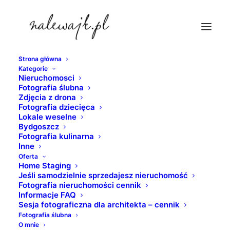
Strona główna
Kategorie
sesje-fotograficzne-bydgoszcz
Nieruchomosci
Fotografia ślubna
Strona Główna
fotografia nieruchomości
Zdjęcia z drona
Sesje fotograficzne architektury | Dworzec kolejowy w
Fotografia dziecięca
Lokale weselne
Bydgoszczy
Bydgoszcz
sesje-fotograficzne-bydgoszcz
Fotografia kulinarna
Inne
Oferta
Home Staging
Jeśli samodzielnie sprzedajesz nieruchomość
Fotografia nieruchomości cennik
Informacje FAQ
Sesja fotograficzna dla architekta – cennik
Fotografia ślubna
O mnie