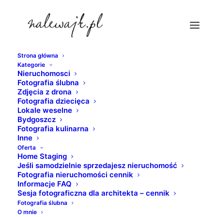
Strona główna
Kategorie
zdjęcia-wnetrz
Nieruchomosci
Fotografia ślubna
Strona Główna
fotografia nieruchomości
Zdjęcia z drona
Sesje fotograficzne architektury | Dworzec kolejowy w
Fotografia dziecięca
Lokale weselne
Bydgoszczy
Bydgoszcz
zdjęcia-wnetrz
Fotografia kulinarna
Inne
Oferta
Home Staging
Jeśli samodzielnie sprzedajesz nieruchomość
Fotografia nieruchomości cennik
Informacje FAQ
Sesja fotograficzna dla architekta – cennik
Fotografia ślubna
O mnie