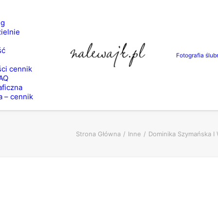
ng
ielnie
ść
Fotografia ślub
ci cennik
FAQ
aficzna
a – cennik
Strona Główna
Inne
Dominika Szymańska I 