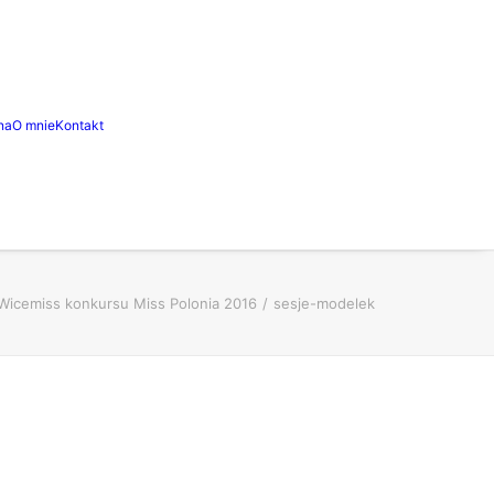
na
O mnie
Kontakt
Wicemiss konkursu Miss Polonia 2016
sesje-modelek