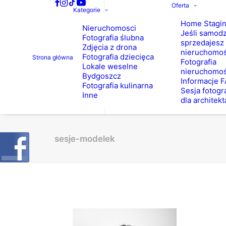
Oferta
Kategorie
Home Stagi
Nieruchomosci
Jeśli samodz
Fotografia ślubna
sprzedajesz
Zdjęcia z drona
nieruchomo
Fotografia dziecięca
Strona główna
Fotografia
Lokale weselne
nieruchomoś
Bydgoszcz
Informacje 
Fotografia kulinarna
Sesja fotogr
Inne
dla architekt
sesje-modelek