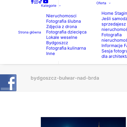
Oferta
Kategorie
Home Stagi
Nieruchomosci
Jeśli samodz
Fotografia ślubna
sprzedajesz
Zdjęcia z drona
nieruchomo
Fotografia dziecięca
Strona główna
Fotografia
Lokale weselne
nieruchomoś
Bydgoszcz
Informacje 
Fotografia kulinarna
Sesja fotogr
Inne
dla architekt
bydgoszcz-bulwar-nad-brda