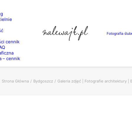
ng
ielnie
ść
Fotografia ślub
ci cennik
FAQ
aficzna
a – cennik
Strona Główna
Bydgoszcz
Galeria zdjęć | Fotografie architektury |