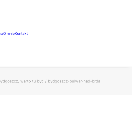
na
O mnie
Kontakt
 Bydgoszcz, warto tu być
bydgoszcz-bulwar-nad-brda