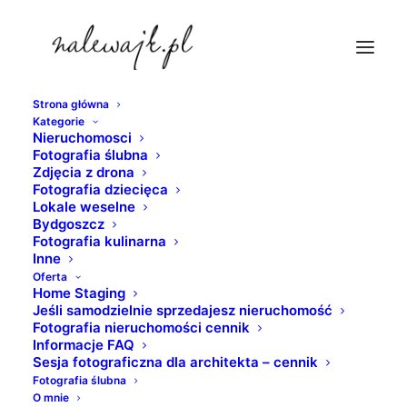
Strona główna
Kategorie
wesele-palac-suchary
Nieruchomosci
Fotografia ślubna
Strona Główna
lokale weselne
Zdjęcia z drona
Pałac Suchary | Zdjęcia wyjątkowych miejsc i
Fotografia dziecięca
Lokale weselne
nieruchomości w całej Polsce
Bydgoszcz
wesele-palac-suchary
Fotografia kulinarna
Inne
Oferta
Home Staging
Jeśli samodzielnie sprzedajesz nieruchomość
Fotografia nieruchomości cennik
Informacje FAQ
Sesja fotograficzna dla architekta – cennik
Fotografia ślubna
O mnie