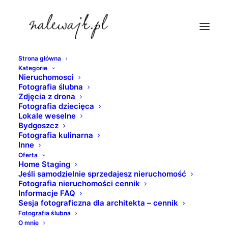
Strona główna
Kategorie
fotograf-bydgoszcz
Nieruchomosci
Fotografia ślubna
Strona Główna
nieruchomosci
Zdjęcia z drona
Fotografia wnętrz | zdjęcia wnętrz | mieszkania | domy |
Fotografia dziecięca
Lokale weselne
nieruchomości komercyjne
Bydgoszcz
fotograf-bydgoszcz
Fotografia kulinarna
Inne
Oferta
Home Staging
Jeśli samodzielnie sprzedajesz nieruchomość
Fotografia nieruchomości cennik
Informacje FAQ
Sesja fotograficzna dla architekta – cennik
Fotografia ślubna
O mnie