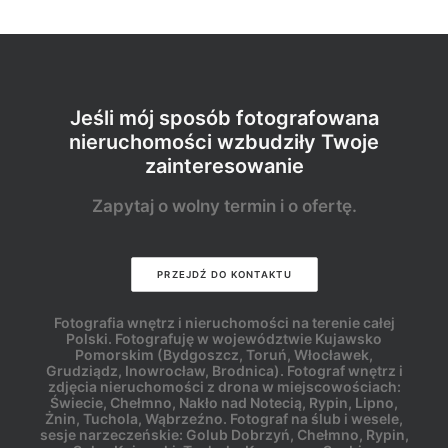
Jeśli mój sposób fotografowana
nieruchomości wzbudziły Twoje
zainteresowanie
Zapytaj o wolny termin i o ofertę.
PRZEJDŹ DO KONTAKTU
Fotografia wnętrz i nieruchomości na terenie całej
Polski. Fotografuję w województwie Kujawsko
Pomorskim (Bydgoszcz, Toruń, Włocławek,
Grudziądz, Inowrocław, Brodnica). Fotograf wnętrz i
zdjęcia nieruchomości z drona w miejscowościach:
Świecie, Chełmno, Nakło nad Notecią, Rypin, Lipno,
Żnin, Tuchola, Wąbrzeźno. Fotograf na ślub i wesele,
sesje narzeczeńskie: Golub Dobrzyń, Chełmno, Rypin,