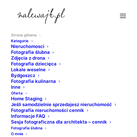
Strona główna
Kategorie
Fotograf wnętrz i
Nieruchomosci
Fotografia ślubna
nieruchomości Zdjęcia z drona
Zdjęcia z drona
Fotografia biznesowa
Fotografia dziecięca
Lokale weselne
Bydgoszcz
Fotografia kulinarna
Filmowanie wnętrz i nieruchomości
Inne
Filmy z drona
Oferta
Home Staging
Jeśli samodzielnie sprzedajesz nieruchomość
Pokazuję na zdjęciach piękno wnętrz i wyjątkowość
Fotografia nieruchomości cennik
nieruchomości. Fotografuję tak, aby zainspirować,
Informacje FAQ
zaintrygować i wzbudzić zainteresowanie widza, tak
Sesja fotograficzna dla architekta – cennik
aby nieruchomości na zdjęciach były Państwa
wizytówką. Bo liczy sie pierwsze wrażenie - dobre
Fotografia ślubna
wrażenie. Zapraszam do współpracy.
O mnie