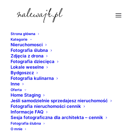
Strona główna
Kategorie
open-space
Nieruchomosci
Fotografia ślubna
Strona Główna
fotografia nieruchomości
Zdjęcia z drona
Biura i przestrzenie biurowe
open-space
Fotografia dziecięca
Lokale weselne
Bydgoszcz
Fotografia kulinarna
Inne
Oferta
Home Staging
Jeśli samodzielnie sprzedajesz nieruchomość
Fotografia nieruchomości cennik
Informacje FAQ
Sesja fotograficzna dla architekta – cennik
Fotografia ślubna
O mnie