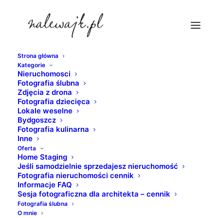
Strona główna
Kategorie
myszka-fotograf-bydgoszcz
Nieruchomosci
Fotografia ślubna
Strona Główna
Bydgoszcz
Bydgoski fotograf
Zdjęcia z drona
myszka-fotograf-bydgoszcz
Fotografia dziecięca
Lokale weselne
Bydgoszcz
Fotografia kulinarna
Inne
Oferta
Home Staging
Jeśli samodzielnie sprzedajesz nieruchomość
Fotografia nieruchomości cennik
Informacje FAQ
Sesja fotograficzna dla architekta – cennik
Fotografia ślubna
O mnie