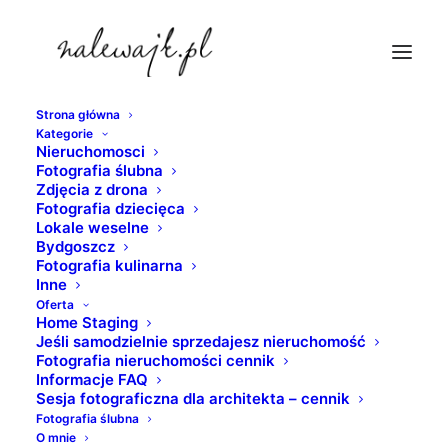
Strona główna
Kategorie
najlepsze-biuro-nieruchomosci-bydgoszcz
Nieruchomosci
Fotografia ślubna
Strona Główna
fotografia nieruchomości
Zdjęcia z drona
Bydgoszcz fotograf wnętrz
Fotografia dziecięca
Lokale weselne
najlepsze-biuro-nieruchomosci-bydgoszcz
Bydgoszcz
Fotografia kulinarna
Inne
Oferta
Home Staging
Jeśli samodzielnie sprzedajesz nieruchomość
Fotografia nieruchomości cennik
Informacje FAQ
Sesja fotograficzna dla architekta – cennik
Fotografia ślubna
O mnie