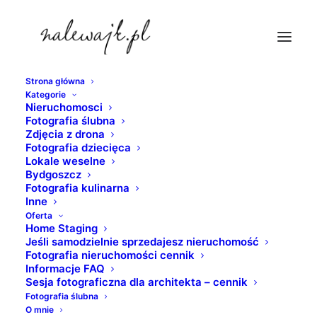
Strona główna
Kategorie
atrakcje-bydgoszcz
Nieruchomosci
Fotografia ślubna
Strona Główna
Bydgoszcz
Zdjęcia z drona
Bydgoszcz | Architektura | Zdjęcia | Fotografie | Atrakcje
Fotografia dziecięca
Lokale weselne
turystyczne grodu nad Brdą
Bydgoszcz
atrakcje-bydgoszcz
Fotografia kulinarna
Inne
Oferta
Home Staging
Jeśli samodzielnie sprzedajesz nieruchomość
Fotografia nieruchomości cennik
Informacje FAQ
Sesja fotograficzna dla architekta – cennik
Fotografia ślubna
O mnie