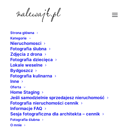
Strona główna
Kategorie
bydgoszcz-bulwar-nad-brda
Nieruchomosci
Fotografia ślubna
Strona Główna
Bydgoszcz
Zdjęcia z drona
Bydgoszcz | Architektura | Zdjęcia | Fotografie | Atrakcje
Fotografia dziecięca
Lokale weselne
turystyczne grodu nad Brdą
Bydgoszcz
bydgoszcz-bulwar-nad-brda
Fotografia kulinarna
Inne
Oferta
Home Staging
Jeśli samodzielnie sprzedajesz nieruchomość
Fotografia nieruchomości cennik
Informacje FAQ
Sesja fotograficzna dla architekta – cennik
Fotografia ślubna
O mnie