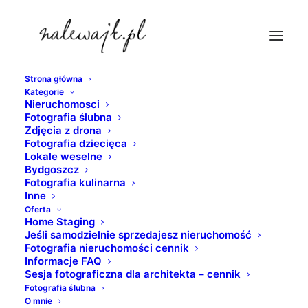
Strona główna
Kategorie
bydgoszcz-noca
Nieruchomosci
Fotografia ślubna
Strona Główna
Bydgoszcz
Zdjęcia z drona
Bydgoszcz | Architektura | Zdjęcia | Fotografie | Atrakcje
Fotografia dziecięca
Lokale weselne
turystyczne grodu nad Brdą
Bydgoszcz
bydgoszcz-noca
Fotografia kulinarna
Inne
Oferta
Home Staging
Jeśli samodzielnie sprzedajesz nieruchomość
Fotografia nieruchomości cennik
Informacje FAQ
Sesja fotograficzna dla architekta – cennik
Fotografia ślubna
O mnie