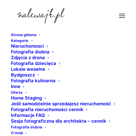
Strona główna
Kategorie
zdjecia-bydgoszcz
Nieruchomosci
Fotografia ślubna
Strona Główna
Bydgoszcz
Zdjęcia z drona
Bydgoszcz | Architektura | Zdjęcia | Fotografie | Atrakcje
Fotografia dziecięca
Lokale weselne
turystyczne grodu nad Brdą
Bydgoszcz
zdjecia-bydgoszcz
Fotografia kulinarna
Inne
Oferta
Home Staging
Jeśli samodzielnie sprzedajesz nieruchomość
Fotografia nieruchomości cennik
Informacje FAQ
Sesja fotograficzna dla architekta – cennik
Fotografia ślubna
O mnie