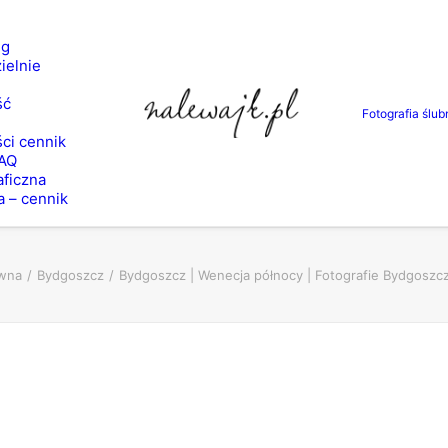
ng
ielnie
ść
Fotografia ślub
ci cennik
FAQ
aficzna
a – cennik
ówna
Bydgoszcz
Bydgoszcz | Wenecja północy | Fotografie Bydgoszczy