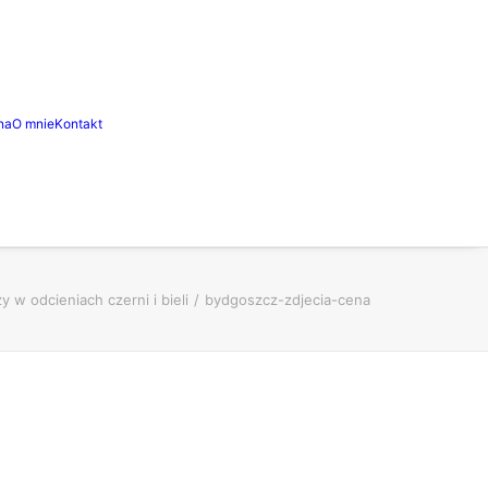
na
O mnie
Kontakt
 w odcieniach czerni i bieli
bydgoszcz-zdjecia-cena