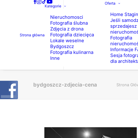
Oferta
Kategorie
Home Stagi
Nieruchomosci
Jeśli samodz
Fotografia ślubna
sprzedajesz
Zdjęcia z drona
nieruchomo
Fotografia dziecięca
Strona główna
Fotografia
Lokale weselne
nieruchomoś
Bydgoszcz
Informacje 
Fotografia kulinarna
Sesja fotogr
Inne
dla architekt
bydgoszcz-zdjecia-cena
Strona Gł